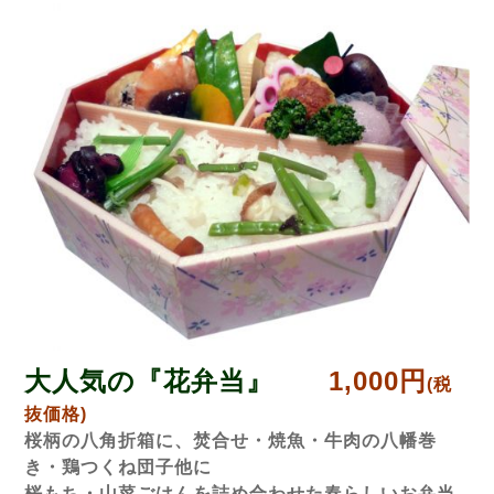
大人気の『花弁当』
1,000円
(税
抜価格)
桜柄の八角折箱に、焚合せ・焼魚・牛肉の八幡巻
き・鶏つくね団子他に
桜もち・山菜ごはんを詰め合わせた春らしいお弁当