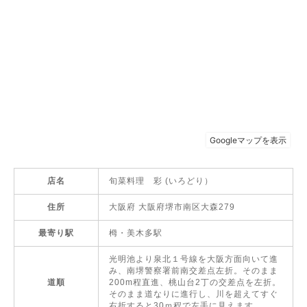
店名
旬菜料理 彩 (いろどり）
住所
大阪府 大阪府堺市南区大森279
最寄り駅
栂・美木多駅
光明池より泉北１号線を大阪方面向いて進
み、南堺警察署前南交差点左折。そのまま
道順
200m程直進、桃山台2丁の交差点を左折。
そのまま道なりに進行し、川を超えてすぐ
右折すると30ｍ程で左手に見えます。