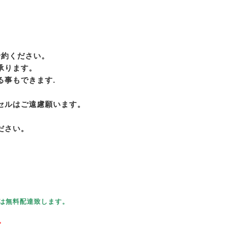
予約ください。
承ります。
る事もできます.
セルはご遠慮願います。
。
ださい。
。
は無料配達致します。
。