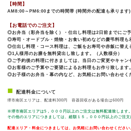
【時間】
AM8:00～PM6:00までの時間帯 (時間外の配達も承ります)
【お電話でのご注文】
◎お弁当（彩弁当を除く）・仕出し料理は2日前までにご
◎寿司・オードブル・焼物・お食い初めなどの慶弔料理も
◎仕出し料理・コース料理は、ご飯をお寿司や赤飯に替え
◎1人様用のお膳を無料貸出し致します。（人数様分）
◎ご予約後の料理に付きましては、当日のご変更やキャン
◎お客様のご予算やご要望によるお料理もお作り致します
◎お子様のお弁当・幕の内など、お気軽にお問い合わせく
■
配達料金について
堺市南区エリアは、配達料300円 容器回収がある場合は600円
※堺市南区エリアは5，０００円以上のご注文は無料配達致します
その他のエリアにつきましては、総額１５，０００円以上のご注文
配達エリア・料金につきましては、お気軽にお問い合わせください