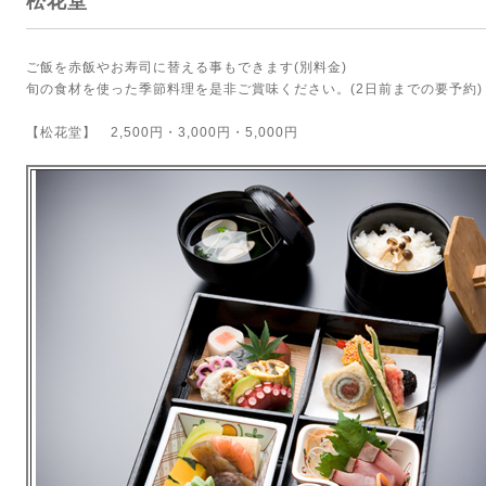
松花堂
ご飯を赤飯やお寿司に替える事もできます(別料金)
旬の食材を使った季節料理を是非ご賞味ください。(2日前までの要予約)
【松花堂】 2,500円・3,000円・5,000円