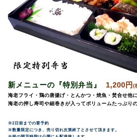
新メニューの『特別弁当』
1,200円
海老フライ・鶏の唐揚げ・とんかつ・焼魚・焚合せ他
海老の押し寿司や細巻きが入ってボリュームたっぷり
※2日前までの要予約
※数量限定につき、売り切れ次第終了とさせて頂きます。
※桜の開花時期は公園にも配達致します。