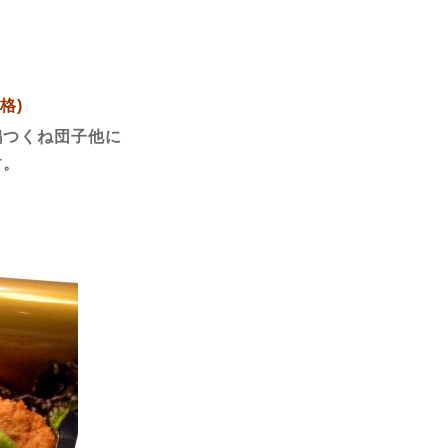
格)
鶏つくね団子他に
す。