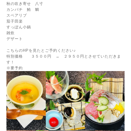
秋の吹き寄せ 八寸
カンパチ 鮪 鯛
スペアリブ
茄子田楽
すっぽん小鍋
雑炊
デザート
こちらのHPを見たとご予約ください♪
特別価格 ３５００円 → ２９５０円とさせていただきま
す！
※要予約