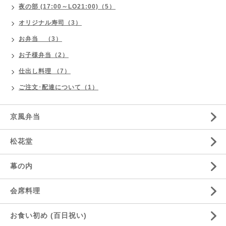
夜の部 (17:00～LO21:00)（5）
オリジナル寿司（3）
お弁当 （3）
お子様弁当（2）
仕出し料理 （7）
ご注文･配達について（1）
京風弁当
松花堂
幕の内
会席料理
お食い初め (百日祝い)